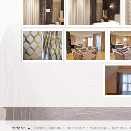
→
Home Art
Главная
Проекты
Галерея работ
Дизайн окон
Партнеры