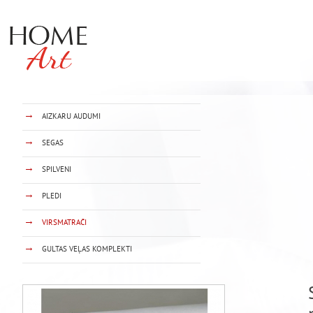
→
AIZKARU AUDUMI
→
SEGAS
→
SPILVENI
→
PLEDI
→
VIRSMATRAČI
→
GULTAS VEĻAS KOMPLEKTI